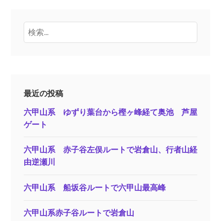
検
索:
最近の投稿
六甲山系 ゆずり葉台から樫ヶ峰経て奥池 芦屋
ゲート
六甲山系 赤子谷左俣ルートで岩倉山、行者山経
由逆瀬川
六甲山系 船坂谷ルートで六甲山最高峰
六甲山系赤子谷ルートで岩倉山