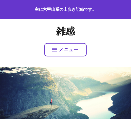
コ
主に六甲山系の山歩き記録です。
ン
テ
ン
雑感
ツ
へ
ス
メニュー
キ
ッ
プ