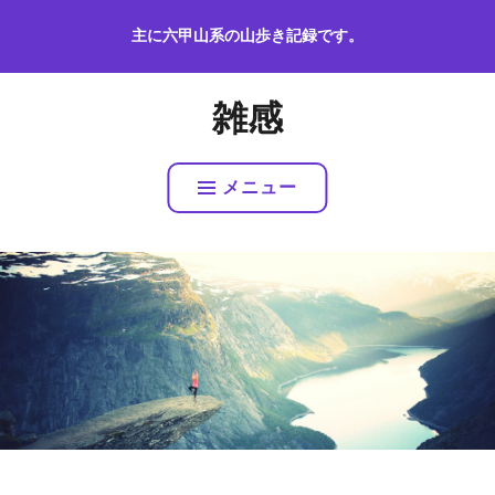
コ
主に六甲山系の山歩き記録です。
ン
テ
ン
雑感
ツ
へ
ス
メニュー
キ
ッ
プ