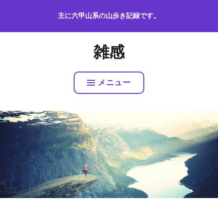
コ
主に六甲山系の山歩き記録です。
ン
テ
ン
雑感
ツ
へ
ス
メニュー
キ
ッ
プ