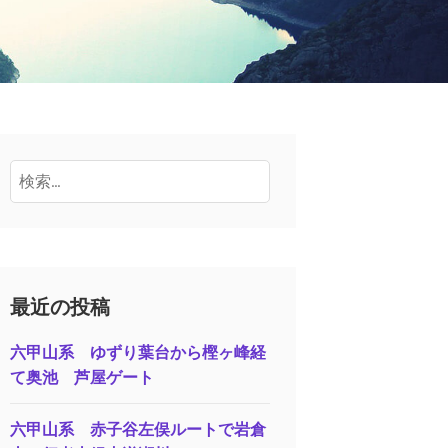
検
索:
最近の投稿
六甲山系 ゆずり葉台から樫ヶ峰経
て奥池 芦屋ゲート
六甲山系 赤子谷左俣ルートで岩倉