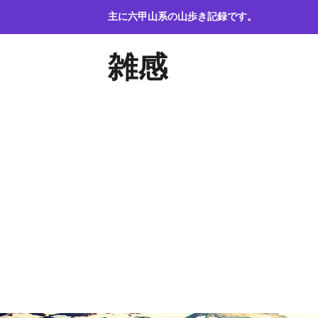
コ
主に六甲山系の山歩き記録です。
ン
テ
雑感
ン
ツ
へ
ス
キ
ッ
プ