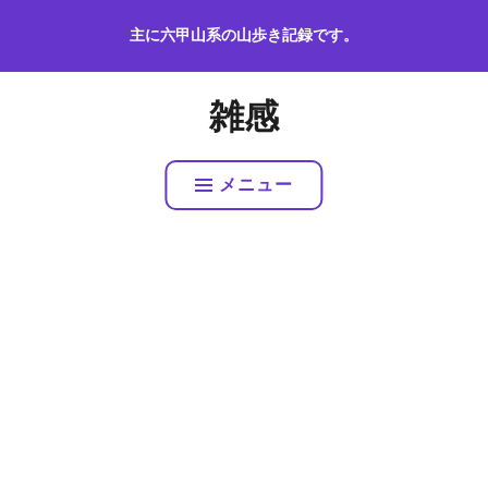
コ
主に六甲山系の山歩き記録です。
ン
テ
ン
雑感
ツ
へ
ス
メニュー
キ
ッ
プ