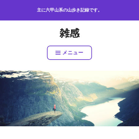
コ
主に六甲山系の山歩き記録です。
ン
テ
ン
雑感
ツ
へ
ス
メニュー
キ
ッ
プ