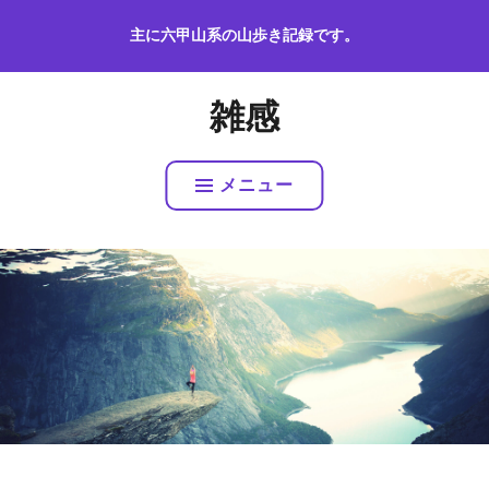
コ
主に六甲山系の山歩き記録です。
ン
テ
ン
雑感
ツ
へ
ス
メニュー
キ
ッ
プ