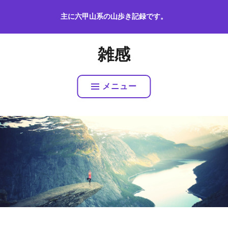
コ
主に六甲山系の山歩き記録です。
ン
テ
ン
雑感
ツ
へ
ス
メニュー
キ
ッ
プ