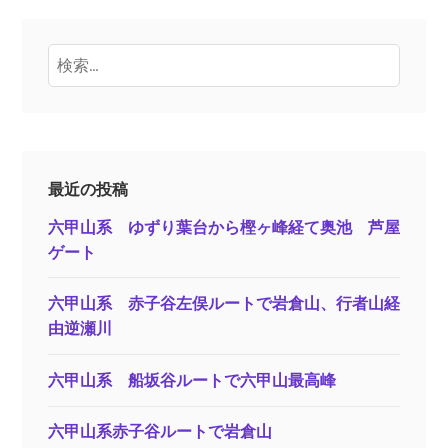
検
索:
最近の投稿
六甲山系 ゆずり葉台から樫ヶ峰経て奥池 芦屋
ゲート
六甲山系 赤子谷左俣ルートで岩倉山、行者山経
由逆瀬川
六甲山系 船坂谷ルートで六甲山最高峰
六甲山系赤子谷ルートで岩倉山