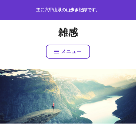
コ
主に六甲山系の山歩き記録です。
ン
テ
ン
雑感
ツ
へ
ス
メニュー
キ
ッ
プ