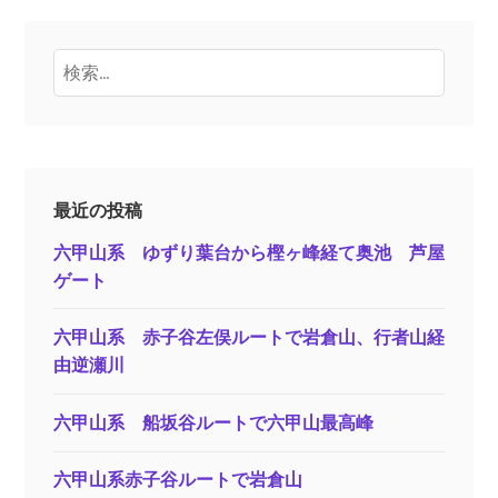
検
索:
最近の投稿
六甲山系 ゆずり葉台から樫ヶ峰経て奥池 芦屋
ゲート
六甲山系 赤子谷左俣ルートで岩倉山、行者山経
由逆瀬川
六甲山系 船坂谷ルートで六甲山最高峰
六甲山系赤子谷ルートで岩倉山