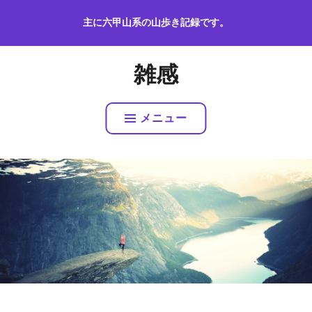
コ
主に六甲山系の山歩き記録です。
ン
テ
ン
雑感
ツ
へ
ス
メニュー
キ
ッ
プ