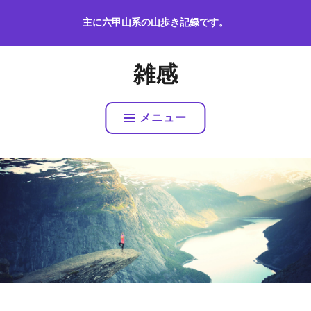
コ
主に六甲山系の山歩き記録です。
ン
テ
ン
雑感
ツ
へ
ス
メニュー
キ
ッ
プ