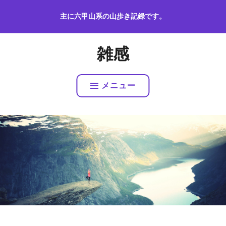
コ
主に六甲山系の山歩き記録です。
ン
テ
ン
雑感
ツ
へ
ス
メニュー
キ
ッ
プ