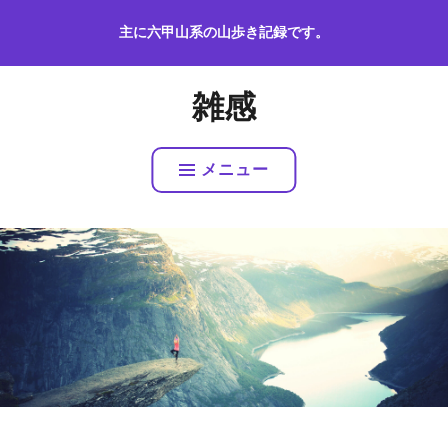
コ
主に六甲山系の山歩き記録です。
ン
テ
ン
雑感
ツ
へ
ス
メニュー
キ
ッ
プ