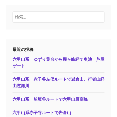
検
索:
最近の投稿
六甲山系 ゆずり葉台から樫ヶ峰経て奥池 芦屋
ゲート
六甲山系 赤子谷左俣ルートで岩倉山、行者山経
由逆瀬川
六甲山系 船坂谷ルートで六甲山最高峰
六甲山系赤子谷ルートで岩倉山