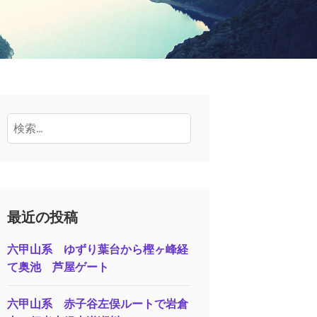
検
索:
最近の投稿
六甲山系 ゆずり葉台から樫ヶ峰経
て奥池 芦屋ゲート
六甲山系 赤子谷左俣ルートで岩倉