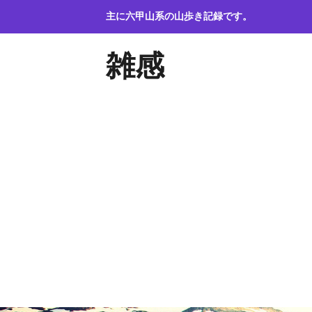
コ
主に六甲山系の山歩き記録です。
ン
テ
雑感
ン
ツ
へ
ス
キ
ッ
プ