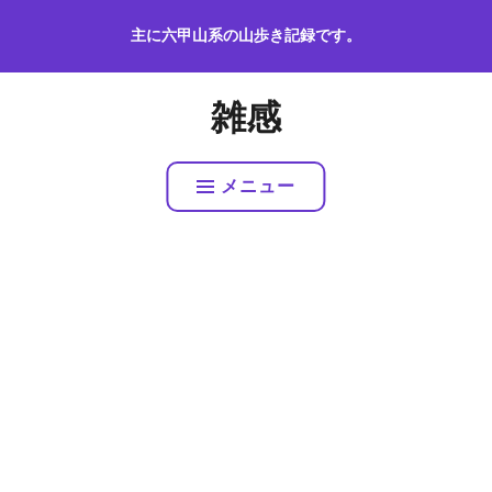
コ
主に六甲山系の山歩き記録です。
ン
テ
ン
雑感
ツ
へ
ス
メニュー
キ
ッ
プ