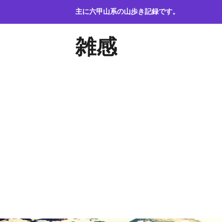
コ
主に六甲山系の山歩き記録です。
ン
テ
雑感
ン
ツ
へ
ス
キ
ッ
プ