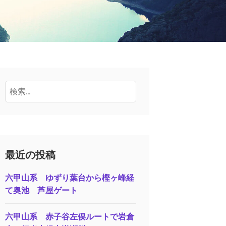
検
索:
最近の投稿
六甲山系 ゆずり葉台から樫ヶ峰経
て奥池 芦屋ゲート
六甲山系 赤子谷左俣ルートで岩倉