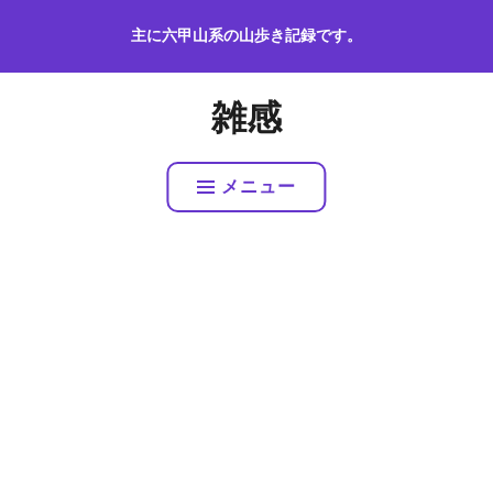
コ
主に六甲山系の山歩き記録です。
ン
テ
ン
雑感
ツ
へ
ス
メニュー
キ
ッ
プ