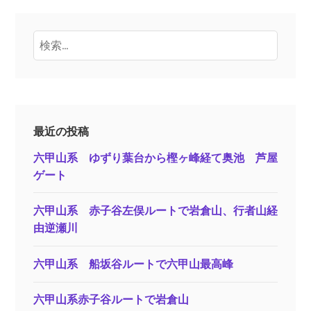
検
索:
最近の投稿
六甲山系 ゆずり葉台から樫ヶ峰経て奥池 芦屋
ゲート
六甲山系 赤子谷左俣ルートで岩倉山、行者山経
由逆瀬川
六甲山系 船坂谷ルートで六甲山最高峰
六甲山系赤子谷ルートで岩倉山