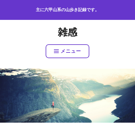
コ
主に六甲山系の山歩き記録です。
ン
テ
ン
雑感
ツ
へ
ス
メニュー
キ
ッ
プ