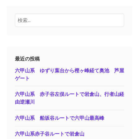
検
索:
最近の投稿
六甲山系 ゆずり葉台から樫ヶ峰経て奥池 芦屋
ゲート
六甲山系 赤子谷左俣ルートで岩倉山、行者山経
由逆瀬川
六甲山系 船坂谷ルートで六甲山最高峰
六甲山系赤子谷ルートで岩倉山