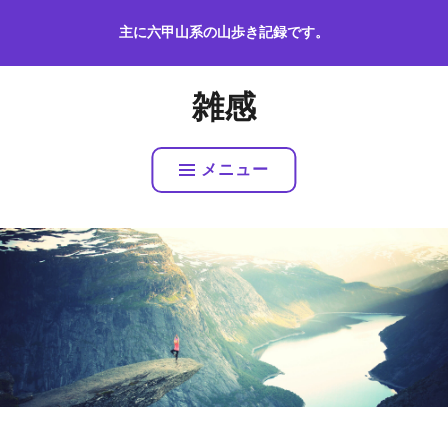
コ
主に六甲山系の山歩き記録です。
ン
テ
ン
雑感
ツ
へ
ス
メニュー
キ
ッ
プ