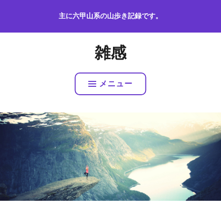
コ
主に六甲山系の山歩き記録です。
ン
テ
ン
雑感
ツ
へ
ス
メニュー
キ
ッ
プ