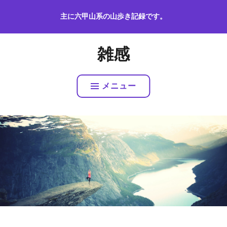
コ
主に六甲山系の山歩き記録です。
ン
テ
ン
雑感
ツ
へ
ス
メニュー
キ
ッ
プ