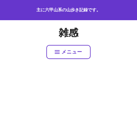
コ
主に六甲山系の山歩き記録です。
ン
テ
ン
雑感
ツ
へ
ス
メニュー
キ
ッ
プ