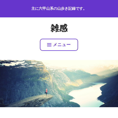
コ
主に六甲山系の山歩き記録です。
ン
テ
ン
雑感
ツ
へ
ス
メニュー
キ
ッ
プ