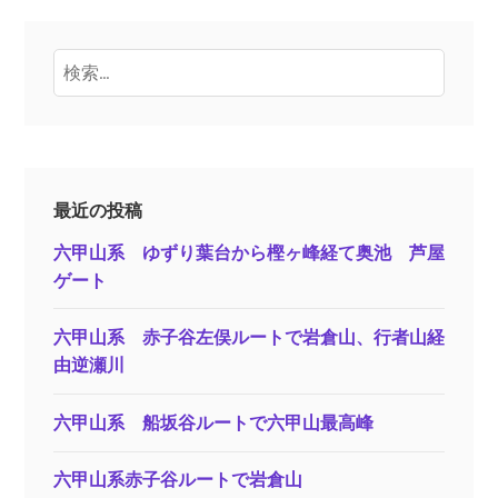
検
索:
最近の投稿
六甲山系 ゆずり葉台から樫ヶ峰経て奥池 芦屋
ゲート
六甲山系 赤子谷左俣ルートで岩倉山、行者山経
由逆瀬川
六甲山系 船坂谷ルートで六甲山最高峰
六甲山系赤子谷ルートで岩倉山