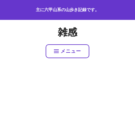
コ
主に六甲山系の山歩き記録です。
ン
テ
ン
雑感
ツ
へ
ス
メニュー
キ
ッ
プ