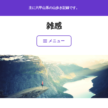
コ
主に六甲山系の山歩き記録です。
ン
テ
ン
雑感
ツ
へ
ス
メニュー
キ
ッ
プ