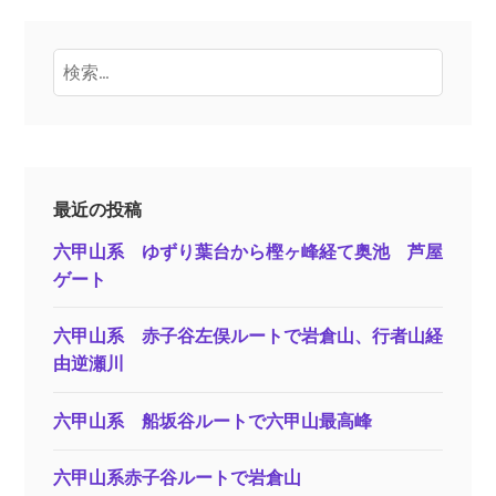
検
索:
最近の投稿
六甲山系 ゆずり葉台から樫ヶ峰経て奥池 芦屋
ゲート
六甲山系 赤子谷左俣ルートで岩倉山、行者山経
由逆瀬川
六甲山系 船坂谷ルートで六甲山最高峰
六甲山系赤子谷ルートで岩倉山