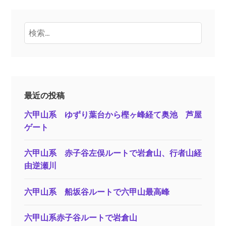
検
索:
最近の投稿
六甲山系 ゆずり葉台から樫ヶ峰経て奥池 芦屋
ゲート
六甲山系 赤子谷左俣ルートで岩倉山、行者山経
由逆瀬川
六甲山系 船坂谷ルートで六甲山最高峰
六甲山系赤子谷ルートで岩倉山