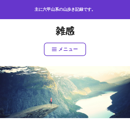
コ
主に六甲山系の山歩き記録です。
ン
テ
ン
雑感
ツ
へ
ス
メニュー
キ
ッ
プ