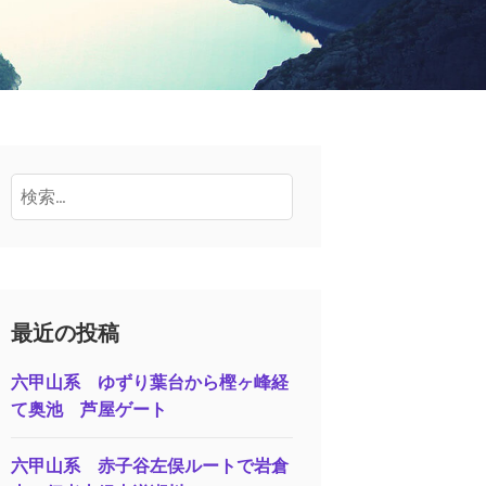
検
索:
最近の投稿
六甲山系 ゆずり葉台から樫ヶ峰経
て奥池 芦屋ゲート
六甲山系 赤子谷左俣ルートで岩倉