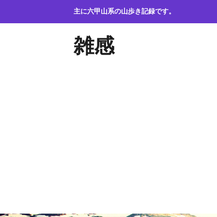
コ
主に六甲山系の山歩き記録です。
ン
テ
雑感
ン
ツ
へ
ス
キ
ッ
プ