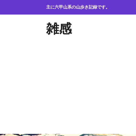
コ
主に六甲山系の山歩き記録です。
ン
テ
雑感
ン
ツ
へ
ス
キ
ッ
プ