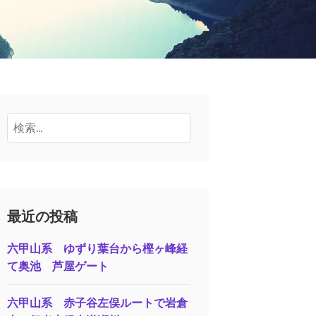
検
索:
最近の投稿
六甲山系 ゆずり葉台から樫ヶ峰経
て奥池 芦屋ゲート
六甲山系 赤子谷左俣ルートで岩倉