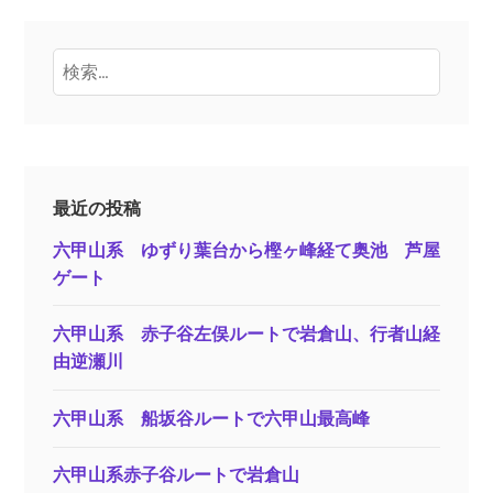
検
索:
最近の投稿
六甲山系 ゆずり葉台から樫ヶ峰経て奥池 芦屋
ゲート
六甲山系 赤子谷左俣ルートで岩倉山、行者山経
由逆瀬川
六甲山系 船坂谷ルートで六甲山最高峰
六甲山系赤子谷ルートで岩倉山