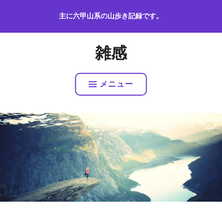
コ
主に六甲山系の山歩き記録です。
ン
テ
ン
雑感
ツ
へ
ス
メニュー
キ
ッ
プ