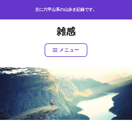
コ
主に六甲山系の山歩き記録です。
ン
テ
ン
雑感
ツ
へ
ス
メニュー
キ
ッ
プ