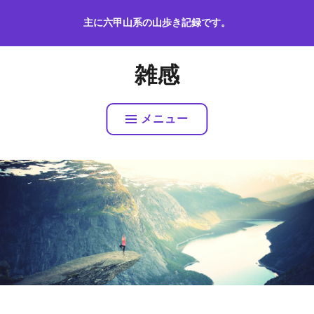
コ
主に六甲山系の山歩き記録です。
ン
テ
ン
雑感
ツ
へ
ス
メニュー
キ
ッ
プ