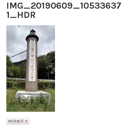
IMG_20190609_10533637
1_HDR
WEB拍手
0