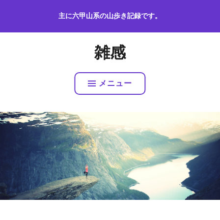
コ
主に六甲山系の山歩き記録です。
ン
テ
ン
雑感
ツ
へ
ス
メニュー
キ
ッ
プ