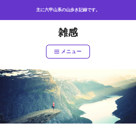
コ
主に六甲山系の山歩き記録です。
ン
テ
ン
雑感
ツ
へ
ス
メニュー
キ
ッ
プ