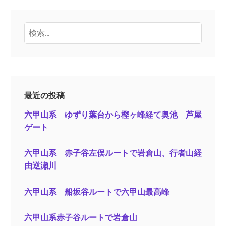
検
索:
最近の投稿
六甲山系 ゆずり葉台から樫ヶ峰経て奥池 芦屋
ゲート
六甲山系 赤子谷左俣ルートで岩倉山、行者山経
由逆瀬川
六甲山系 船坂谷ルートで六甲山最高峰
六甲山系赤子谷ルートで岩倉山