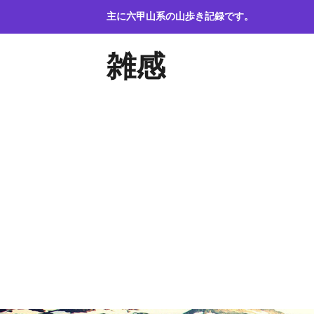
コ
主に六甲山系の山歩き記録です。
ン
テ
雑感
ン
ツ
へ
ス
キ
ッ
プ