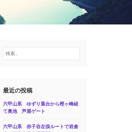
検
索:
最近の投稿
六甲山系 ゆずり葉台から樫ヶ峰経
て奥池 芦屋ゲート
六甲山系 赤子谷左俣ルートで岩倉