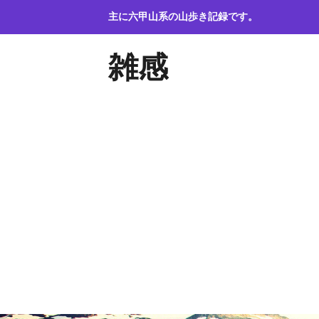
コ
主に六甲山系の山歩き記録です。
ン
テ
雑感
ン
ツ
へ
ス
キ
ッ
プ