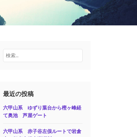
検
索:
最近の投稿
六甲山系 ゆずり葉台から樫ヶ峰経
て奥池 芦屋ゲート
六甲山系 赤子谷左俣ルートで岩倉