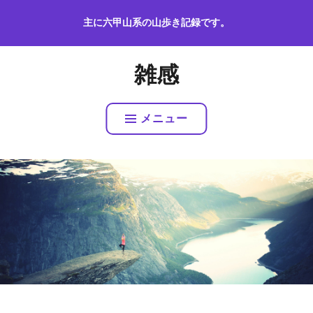
コ
主に六甲山系の山歩き記録です。
ン
テ
ン
雑感
ツ
へ
ス
メニュー
キ
ッ
プ