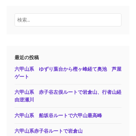
検
索:
最近の投稿
六甲山系 ゆずり葉台から樫ヶ峰経て奥池 芦屋
ゲート
六甲山系 赤子谷左俣ルートで岩倉山、行者山経
由逆瀬川
六甲山系 船坂谷ルートで六甲山最高峰
六甲山系赤子谷ルートで岩倉山