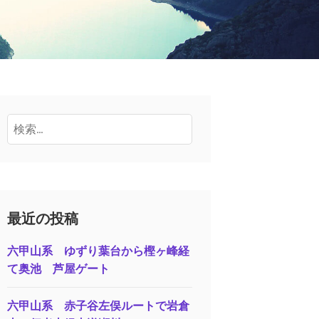
検
索:
最近の投稿
六甲山系 ゆずり葉台から樫ヶ峰経
て奥池 芦屋ゲート
六甲山系 赤子谷左俣ルートで岩倉