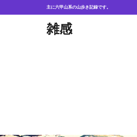
コ
主に六甲山系の山歩き記録です。
ン
テ
雑感
ン
ツ
へ
ス
キ
ッ
プ