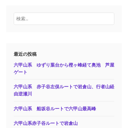
検
索:
最近の投稿
六甲山系 ゆずり葉台から樫ヶ峰経て奥池 芦屋
ゲート
六甲山系 赤子谷左俣ルートで岩倉山、行者山経
由逆瀬川
六甲山系 船坂谷ルートで六甲山最高峰
六甲山系赤子谷ルートで岩倉山