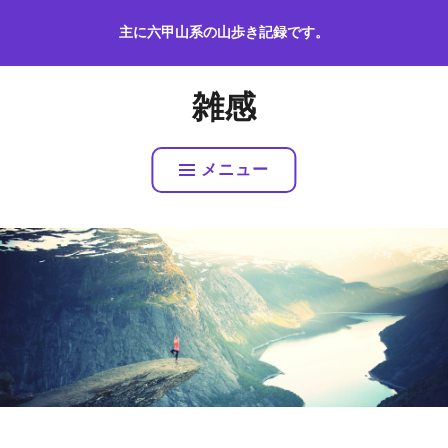
コ
主に六甲山系の山歩き記録です。
ン
テ
ン
雑感
ツ
へ
ス
メニュー
キ
ッ
プ