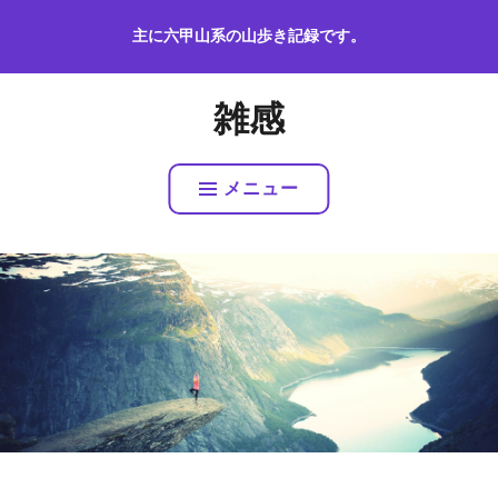
コ
主に六甲山系の山歩き記録です。
ン
テ
ン
雑感
ツ
へ
ス
メニュー
キ
ッ
プ