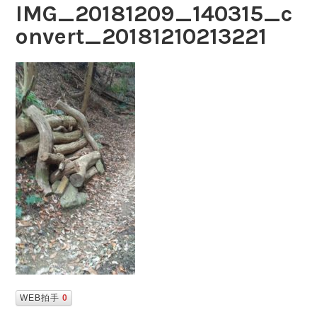
IMG_20181209_140315_c
onvert_20181210213221
WEB拍手
0