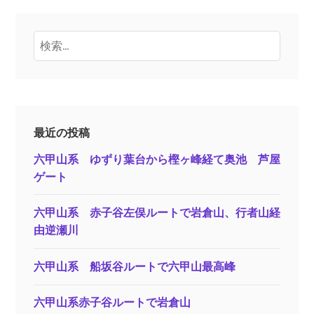
検
索:
最近の投稿
六甲山系 ゆずり葉台から樫ヶ峰経て奥池 芦屋
ゲート
六甲山系 赤子谷左俣ルートで岩倉山、行者山経
由逆瀬川
六甲山系 船坂谷ルートで六甲山最高峰
六甲山系赤子谷ルートで岩倉山