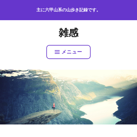
コ
主に六甲山系の山歩き記録です。
ン
テ
ン
雑感
ツ
へ
ス
メニュー
キ
ッ
プ