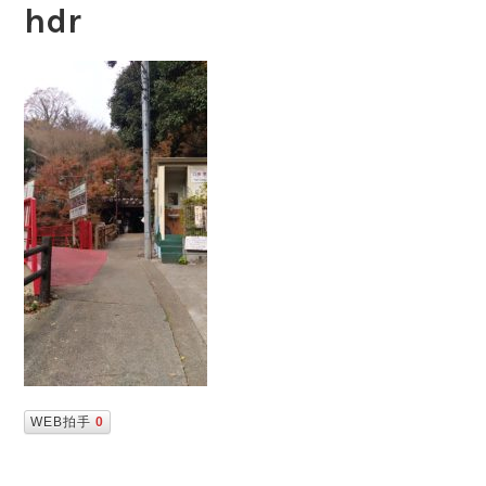
hdr
WEB拍手
0