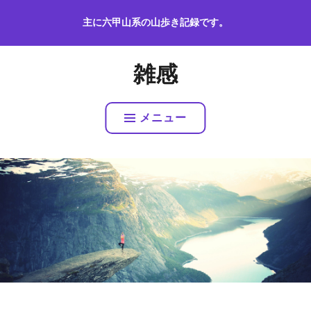
コ
主に六甲山系の山歩き記録です。
ン
テ
ン
雑感
ツ
へ
ス
メニュー
キ
ッ
プ