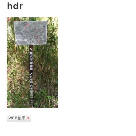
hdr
WEB拍手
0