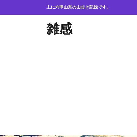
コ
主に六甲山系の山歩き記録です。
ン
テ
雑感
ン
ツ
へ
ス
キ
ッ
プ