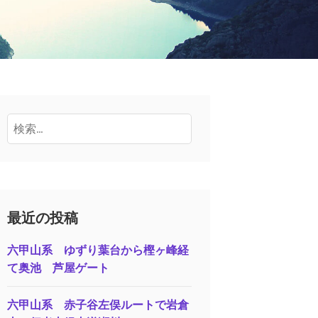
検
索:
最近の投稿
六甲山系 ゆずり葉台から樫ヶ峰経
て奥池 芦屋ゲート
六甲山系 赤子谷左俣ルートで岩倉