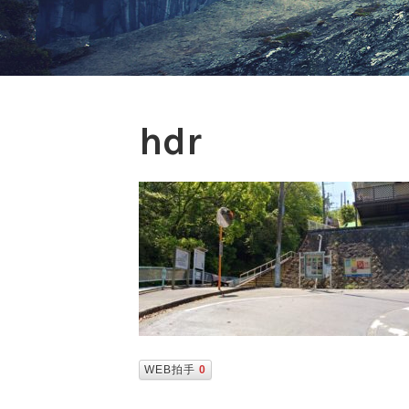
hdr
WEB拍手
0