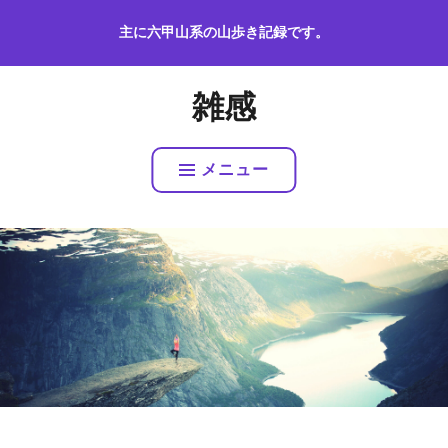
コ
主に六甲山系の山歩き記録です。
ン
テ
ン
雑感
ツ
へ
ス
メニュー
キ
ッ
プ