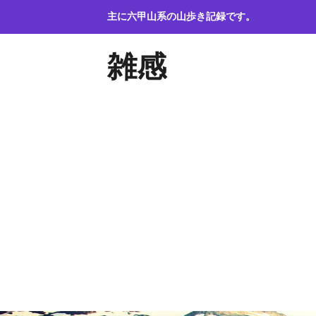
コ
主に六甲山系の山歩き記録です。
ン
テ
雑感
ン
ツ
へ
ス
キ
ッ
プ