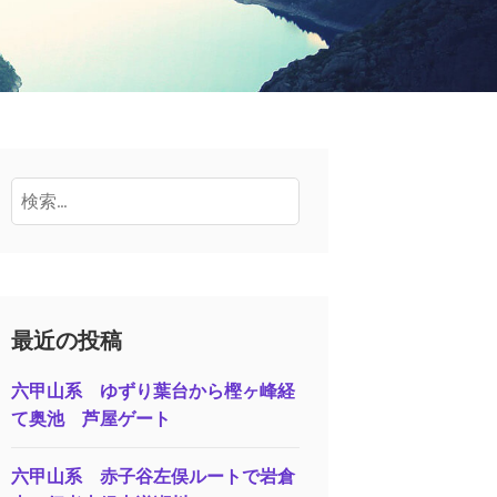
検
索:
最近の投稿
六甲山系 ゆずり葉台から樫ヶ峰経
て奥池 芦屋ゲート
六甲山系 赤子谷左俣ルートで岩倉