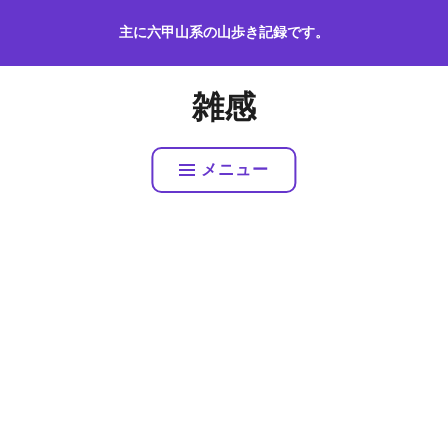
コ
主に六甲山系の山歩き記録です。
ン
テ
ン
雑感
ツ
へ
ス
メニュー
キ
ッ
プ