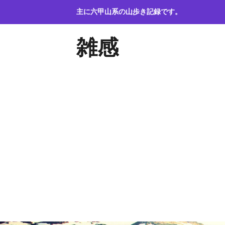
コ
主に六甲山系の山歩き記録です。
ン
テ
雑感
ン
ツ
へ
ス
キ
ッ
プ