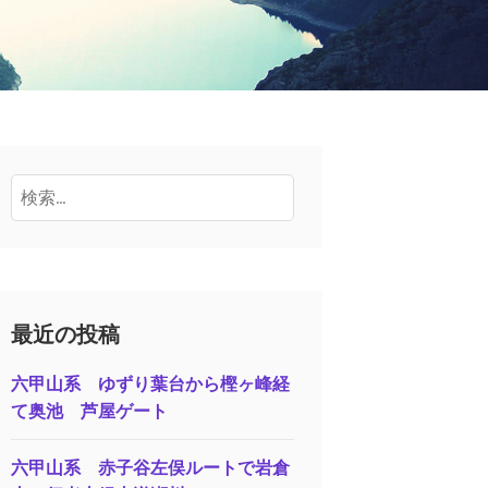
検
索:
最近の投稿
六甲山系 ゆずり葉台から樫ヶ峰経
て奥池 芦屋ゲート
六甲山系 赤子谷左俣ルートで岩倉