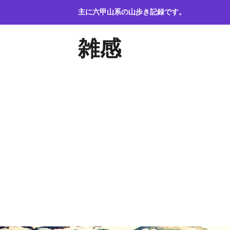
コ
主に六甲山系の山歩き記録です。
ン
テ
雑感
ン
ツ
へ
ス
キ
ッ
プ