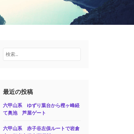
検
索:
最近の投稿
六甲山系 ゆずり葉台から樫ヶ峰経
て奥池 芦屋ゲート
六甲山系 赤子谷左俣ルートで岩倉