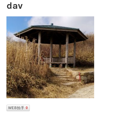
dav
WEB拍手
0