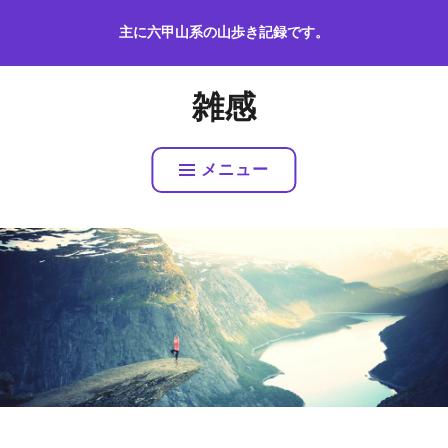
コ
主に六甲山系の山歩き記録です。
ン
テ
ン
雑感
ツ
へ
ス
メニュー
キ
ッ
プ