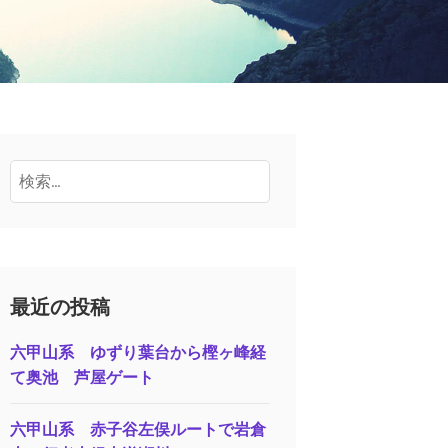
検
索:
最近の投稿
六甲山系 ゆずり葉台から樫ヶ峰経
て奥池 芦屋ゲート
六甲山系 赤子谷左俣ルートで岩倉