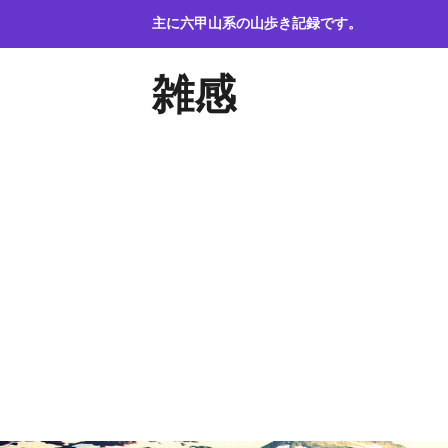
コ
主に六甲山系の山歩き記録です。
ン
テ
雑感
ン
ツ
へ
ス
キ
ッ
プ