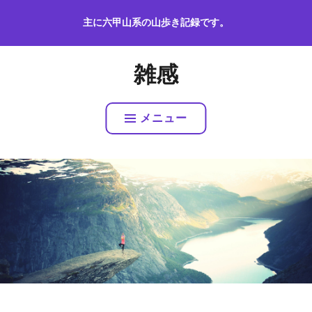
コ
主に六甲山系の山歩き記録です。
ン
テ
ン
雑感
ツ
へ
ス
メニュー
キ
ッ
プ